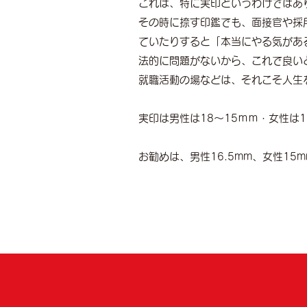
これは、特に実印というわけではあ
その時に捺す印鑑でも、面接官や採
ていたりすると「本当にやる気があ
法的に問題がないから、これで良い
就職活動の場などは、それこそ人生
実印は男性は18～15ｍｍ・女性は1
お勧めは、男性16.5mm、女性15