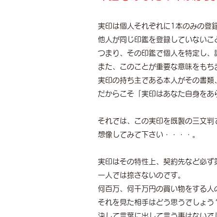
実印は個人それぞれに1本のみの登
他人が同じ印鑑を登録していないこ
つまり、その印鑑で個人を特定し、
また、このことが重要な意味をもち
実印の持ち主である本人がその書類
だからこそ「実印はあなた自身をあ
それでは、この実印を既製の三文判
想像してみて下さい・・・・。
実印はその特性上、契約先など必ず
一人では捺さないのです。
何百万、何千万円の買い物をする人
それを見た相手はどう思うでしょう
決して言葉に出して言う事はないで