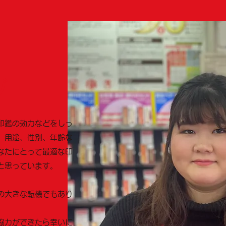
グ
印鑑の効力などをしっ
、用途、性別、年齢な
なたにとって最適な印
と思っています。
の大きな転機でもあり
協力ができたら幸いに