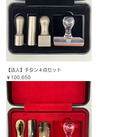
【法人】チタン４点セット
価格
￥100,650