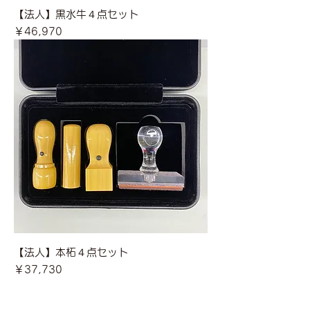
【法人】黒水牛４点セット
価格
￥46,970
【法人】本柘４点セット
価格
￥37,730