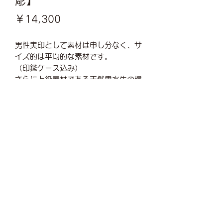
彫】
価
￥14,300
格
男性実印として素材は申し分なく、サ
イズ的は平均的な素材です。
（印鑑ケース込み）
さらに上級素材である天然黒水牛の場
合はプラス2,640円
手仕上げはプラス6,710円
完全手彫りはプラス24,240円
※フルネーム、印相体または篆書体が
人気です
お問い合わせ