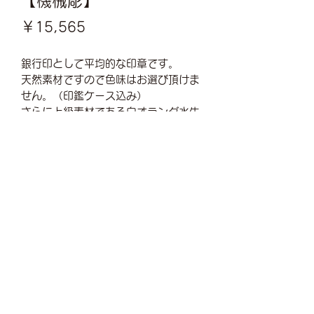
【機械彫】
価
￥15,565
格
銀行印として平均的な印章です。
天然素材ですので色味はお選び頂けま
せん。（印鑑ケース込み）
さらに上級素材である白オランダ水牛
の場合はプラス2,750円
手仕上げはプラス5,280円
完全手彫りはプラス20,000円
※姓のみ、名のみ、篆書体または古印
体が人気です
お問い合わせ