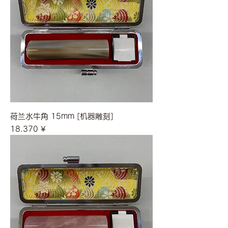
荷兰水牛角 15mm [机器雕刻]
價格
18.370 ¥