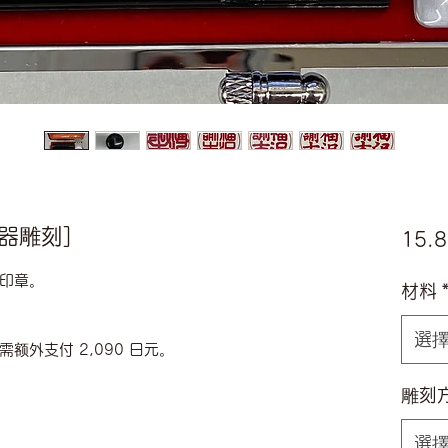
机器雕刻]
15.8
印章。
材料
選
额外支付 2,090 日元。
雕刻
選