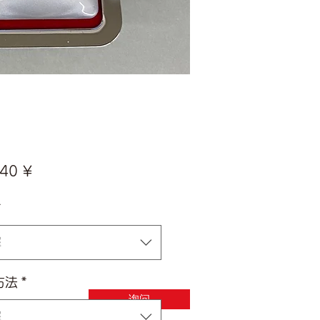
價
40 ¥
格
*
擇
方法
*
询问
擇