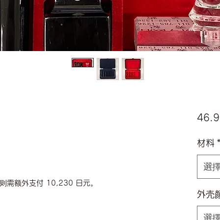
46.9
材料
選
额外支付 10,230 日元。
外壳
選