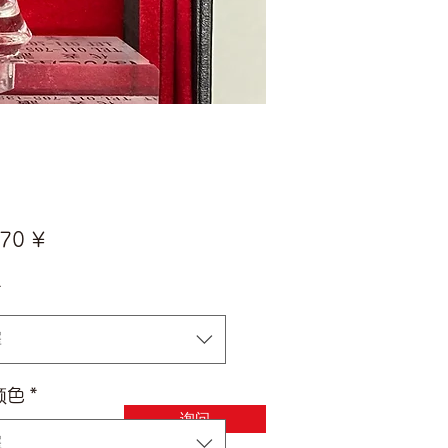
價
70 ¥
格
*
擇
颜色
*
询问
擇