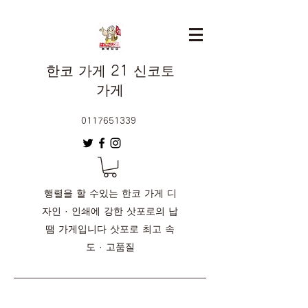
한코 가게 21 신코토
가게
0117651339
행렬을 할 수있는 한코 가게 디
자인 · 인쇄에 강한 삿포로의 납
땜 가게입니다 삿포로 최고 속
도 · 고품질