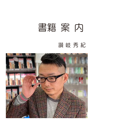
​書籍案内
讃岐秀紀