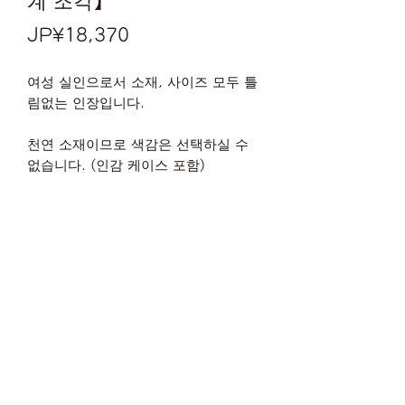
계 조각】
가
JP¥18,370
격
여성 실인으로서 소재, 사이즈 모두 틀
림없는 인장입니다.
천연 소재이므로 색감은 선택하실 수
없습니다. (인감 케이스 포함)
한층 더 상급 소재인 화이트 네덜란드
물소의 경우는 플러스 4,000엔
손 마무리는 플러스 5,280엔
완전 손 조각은 플러스 20,000엔
※전체명, 인상체 또는 편서체가 인기
입니다
문의